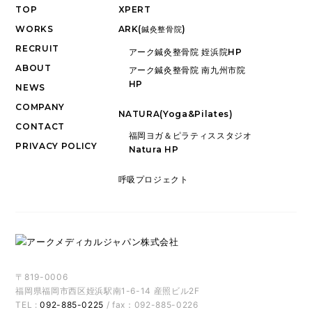
TOP
XPERT
WORKS
ARK(
)
鍼灸整骨院
RECRUIT
アーク鍼灸整骨院 姪浜院HP
ABOUT
アーク鍼灸整骨院 南九州市院
HP
NEWS
COMPANY
NATURA(Yoga&Pilates)
CONTACT
福岡ヨガ＆ピラティススタジオ
PRIVACY POLICY
Natura HP
呼吸プロジェクト
〒819-0006
福岡県福岡市西区姪浜駅南1-6-14 産照ビル2F
TEL :
092-885-0225
/ fax：092-885-0226